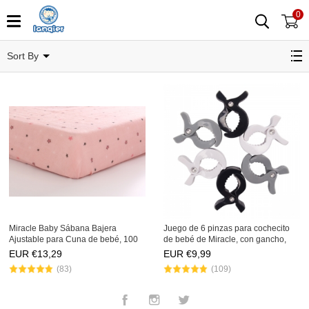
0
LAT
Sort By
Miracle Baby Sábana Bajera
Juego de 6 pinzas para cochecito
Ajustable para Cuna de bebé, 100
de bebé de Miracle, con gancho,
% Muselina de algodón extrasuave
para sujetar mantas, juguetes,
EUR €
13,29
EUR €
9,99
de 71 x 132 cm para Cuna estándar
bolsas de pañales, mochilas para el
(83)
(109)
y colchones para niños
asiento del coche,
Facebook
Instagram
Twitter