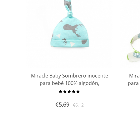
Miracle Baby Sombrero inocente
Mira
para bebé 100% algodón,
para 
sombrero para bebé suave y
lazo, 
cómodo, sombrero para bebé de
conejo
€
5,69
€
6,12
0 a 3 meses, de 3 a 6 meses
e