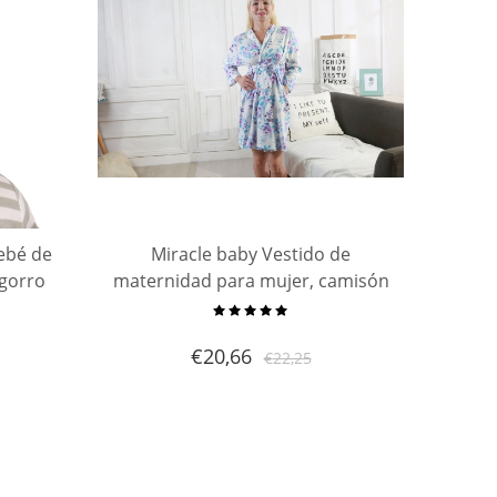
ebé de
Miracle baby Vestido de
 gorro
maternidad para mujer, camisón
lgodón
floral de algodón, trabajo de
parto para embarazadas, camisa
€
20,66
€
22,25
de lactancia para mujer