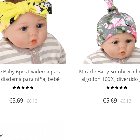
le Baby 6pcs Diadema para
Miracle Baby Sombrero b
 diadema para niña, bebé
algodón 100%, divertido
recién nacido
bebé recién nacido de a
orgánico lindo
€
5,69
€
5,69
€
6,13
€
6,13