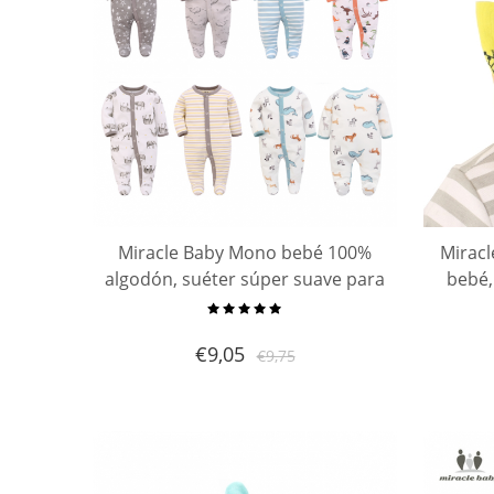
Miracle Baby Mono bebé 100%
Mirac
algodón, suéter súper suave para
bebé,
todas las estaciones, pijama de
algodón para niños pequeños
€
9,05
€
9,75