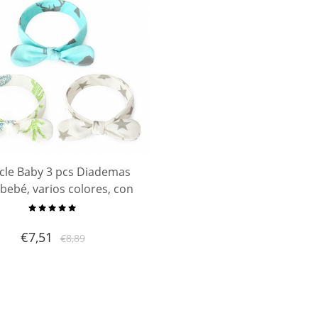
cle Baby 3 pcs Diademas
bebé, varios colores, con
turbante y lazo, para niños,
, pelo, diadema, lazo para
€
7,51
€
8,89
l pelo para bebés unis