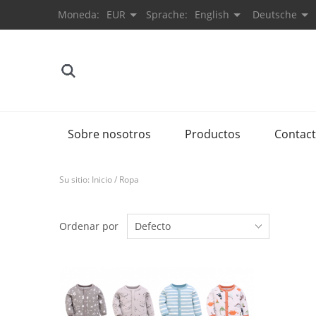
Moneda:
EUR
Sprache:
English
Deutsche
Sobre nosotros
Productos
Contac
Su sitio:
Inicio
/
Ropa
Ordenar por
Defecto