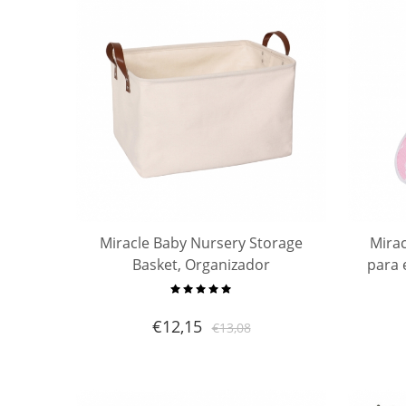
Miracle Baby Nursery Storage
Mirac
Basket, Organizador
para 
impermeable de lona con asas
cojín 
22"x15"x13" para Baby Nursery,
€
12,15
€
13,08
Contenedor de juguetes para
niños