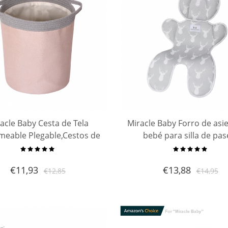
acle Baby Cesta de Tela
Miracle Baby Forro de asi
meable Plegable,Cestos de
bebé para silla de pas
lavanderíapara la
almohadilla/cojín/forr
da,Organizador Lavadero
asiento de malla 3D de 
€
11,93
€
13,88
€
12,85
€
14,95
cenamiento de Canastas
cara para silla de paseo y 
para Guardar Organi