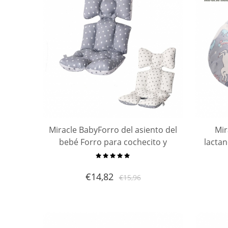
Miracle BabyForro del asiento del
Mir
bebé Forro para cochecito y
lacta
asiento de carro, Cojín de cojín
mater
de bebé grueso transpirable
Al
€
14,82
€
15,96