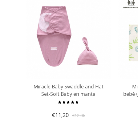
Miracle Baby Swaddle and Hat
Mi
Set-Soft Baby en manta
bebé+
envolvente de algodón puro y
mant
ajustable Manta y gorras de bebé
a
€
11,20
€
12,06
suave,