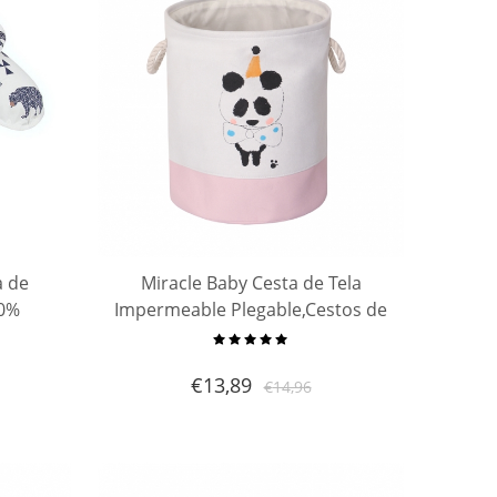
a de
Miracle Baby Cesta de Tela
00%
Impermeable Plegable,Cestos de
de
lavanderíapara la
aíble y
Colada,Organizador Lavadero
€
13,89
€
14,96
adres
Almacenamiento de Canastas
para Guardar Organi