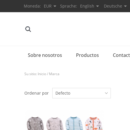
Moneda:
EUR
Sprache:
English
Deutsche
Sobre nosotros
Productos
Contac
Su sitio:
Inicio
/
Marca
Ordenar por
Defecto