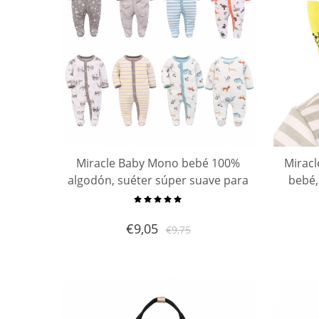
Miracle Baby Mono bebé 100%
Mirac
algodón, suéter súper suave para
bebé,
todas las estaciones, pijama de
algodón para niños pequeños
€
9,05
€
9,75