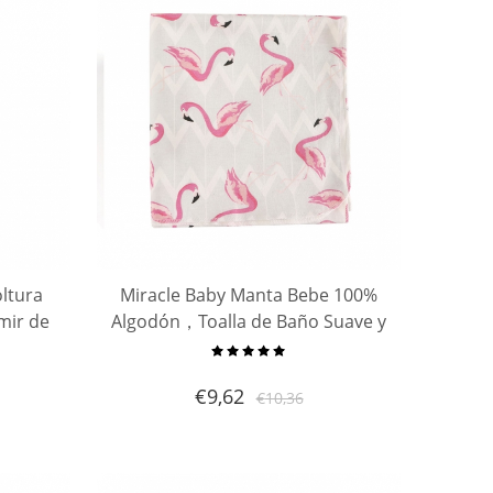
ltura
Miracle Baby Manta Bebe 100%
mir de
Algodón，Toalla de Baño Suave y
 recién
Transpirable,Swaddle Wrap
,0-3
Recien Nacido,Para Bebe Regalo
€
9,62
€
10,36
Perfecto,90 x 90cm