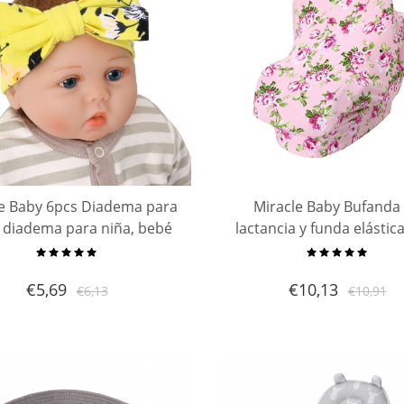
le Baby 6pcs Diadema para
Miracle Baby Bufanda
 diadema para niña, bebé
lactancia y funda elástic
recién nacido
portabebés, Funda de a
multiuso para cochecito 
€
5,69
€
10,13
€
6,13
€
10,91
de compras | Silla de bebé