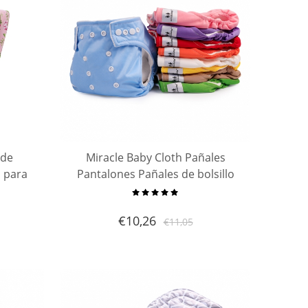
 de
Miracle Baby Cloth Pañales
a para
Pantalones Pañales de bolsillo
lgodón
reutilizables ajustables para ropa
| Carro
interior impermeable para bebés
€
10,26
€
11,05
 | Cest
con un pañal de inserción