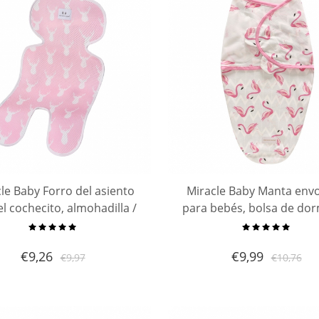
le Baby Forro del asiento
Miracle Baby Manta envo
el cochecito, almohadilla /
para bebés, bolsa de dor
/ forro del asiento de malla
algodón suave para bebés
3D de doble cara
nacidos (por3-6 meses
€
9,26
€
9,99
€
9,97
€
10,76
meses)