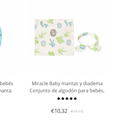
 bebés
Miracle Baby mantas y diadema
manta
Conjunto de algodón para bebés,
 para
mantas receptoras de algodón
ve y
extra suave de 90x90 cm y
€
10,32
€
11,12
bebés
diadema elegante para bebés