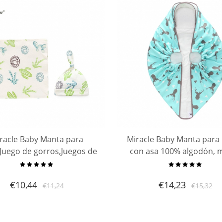
racle Baby Manta para
Miracle Baby Manta para
Juego de gorros,Juegos de
con asa 100% algodón, 
a de tela de muselina de
ajustable para envoltura
lgodón recién nacido
bebés, manta súper sua
€
10,44
€
14,23
€
11,24
€
15,32
Juegos de regalo de ducha
versátil adecuada para 
infantil