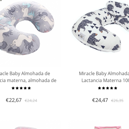
acle Baby Almohada de
Miracle Baby Almohad
ncia materna, almohada de
Lactancia Materna 1
nidad cómoda y embarazo
Algodòn,Almohada 
mohada en forma de U
Maternidad Embarazo Extr
€
22,67
€
24,47
€
24,24
€
26,35
Lavable Forma U, para M
Amamantan