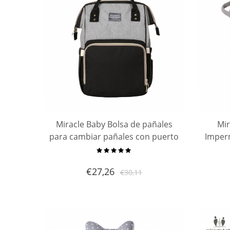
Miracle Baby Bolsa de pañales
Mir
para cambiar pañales con puerto
Imper
USB, bolsillos con aislamiento,
bolsas grandes para pañales,
Cola
€
27,26
€
30,11
mochila multifuncional, moc
Alma