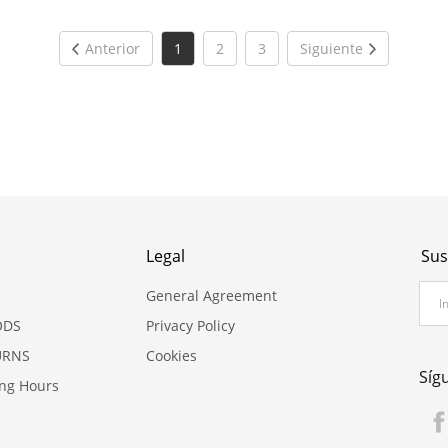
Anterior
1
2
3
Siguiente
Legal
Sus
General Agreement
ODS
Privacy Policy
URNS
Cookies
Síg
ing Hours