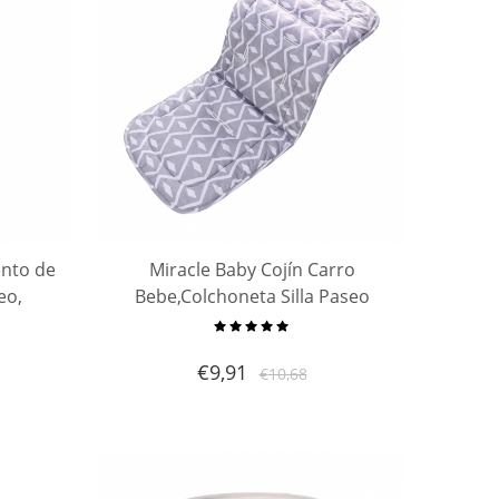
ento de
Miracle Baby Cojín Carro
eo,
Bebe,Colchoneta Silla Paseo
o de
Universal Verano
doble
Transpirable,Cojín Silla de Paseo
€
9,91
€
10,68
asiento
para el Cochecito y Asiento de
Carro