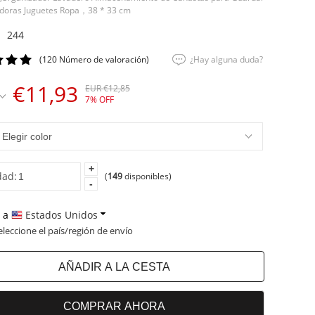
doras Juguetes Ropa，38 * 33 cm
244
(120 Número de valoración)
¿Hay alguna duda?
€11,93
EUR €12,85
7% OFF
+
dad:
(
149
disponibles)
-
a
Estados Unidos
eleccione el país/región de envío