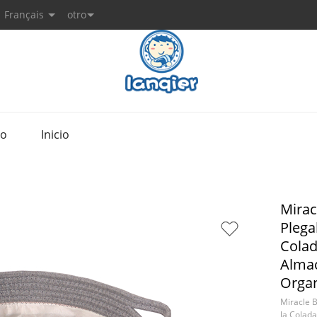
Français
otro
to
Inicio
Mirac
Plega
Colad
Almac
Orga
Miracle 
la Colad