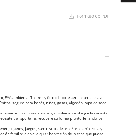
Formato de PDF
, EVA ambiental Thicken y forro de poliéster. material suave,
químicos, seguro para bebés, niños, gasas, algodón, ropa de seda
enamiento si no está en uso, simplemente pliegue la canasta
ecesite transportarla. recupere su forma pronto llenando los
r juguetes, juegos, suministros de arte / artesanía, ropa y
tación familiar o en cualquier habitación de la casa que pueda