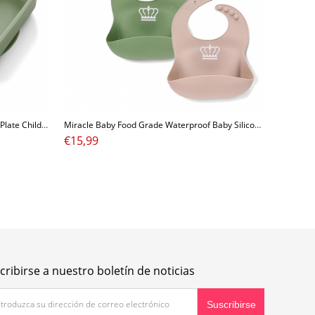
Miracle Baby Food Grad Baby Silicone Plate Children Bowl Tableware Reusable
Miracle Baby Food Grade Waterproof Baby Silicone Bib Set 2 Pack Colorful Silicone Baby Bib
€
15,99
cribirse a nuestro boletín de noticias