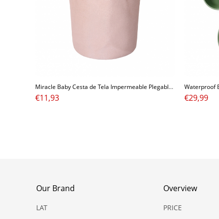
Miracle Baby Cesta de Tela Impermeable Plegable,Cestos de lavanderíapara la Colada,Organizador Lavadero Almacenamiento de Canastas para Guardar Organi
€
11,93
€
29,99
Our Brand
Overview
LAT
PRICE