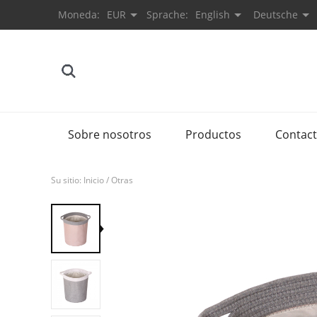
Moneda:
EUR
Sprache:
English
Deutsche
Sobre nosotros
Productos
Contac
Su sitio:
Inicio
/
Otras