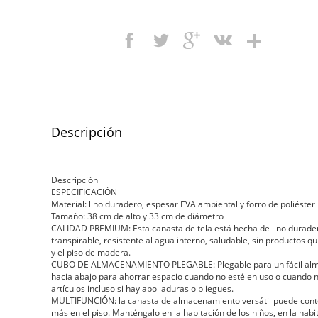
Descripción
Descripción
ESPECIFICACIÓN
Material: lino duradero, espesar EVA ambiental y forro de poliéster
Tamaño: 38 cm de alto y 33 cm de diámetro
CALIDAD PREMIUM: Esta canasta de tela está hecha de lino duradero
transpirable, resistente al agua interno, saludable, sin productos 
y el piso de madera.
CUBO DE ALMACENAMIENTO PLEGABLE: Plegable para un fácil almac
hacia abajo para ahorrar espacio cuando no esté en uso o cuando n
artículos incluso si hay abolladuras o pliegues.
MULTIFUNCIÓN: la canasta de almacenamiento versátil puede contene
más en el piso. Manténgalo en la habitación de los niños, en la habi