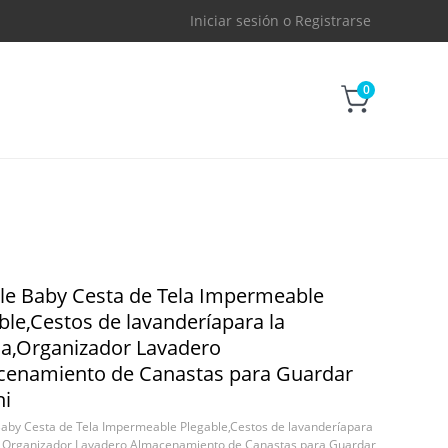
Iniciar sesión
o
Registrarse
0
le Baby Cesta de Tela Impermeable
ble,Cestos de lavanderíapara la
a,Organizador Lavadero
enamiento de Canastas para Guardar
ni
Baby Cesta de Tela Impermeable Plegable,Cestos de lavanderíapara
a,Organizador Lavadero Almacenamiento de Canastas para Guardar