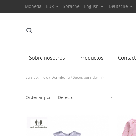
Moneda:
EUR
Sprache:
English
Deutsche
Sobre nosotros
Productos
Contac
Su sitio:
Inicio
/
Dormitorio
/
Sacos para dormir
Ordenar por
Defecto