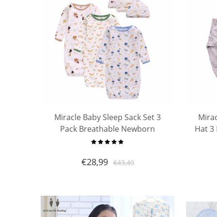
Miracle Baby Sleep Sack Set 3
Mirac
Pack Breathable Newborn
Hat 3
Swaddle Sleeping Bag with Hat
Knotted Gown Baby Sleeping Bag
€
28,99
€
43,49
Set