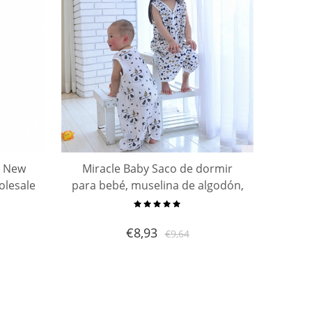
n New
Miracle Baby Saco de dormir
olesale
para bebé, muselina de algodón,
High
saco de dormir de una capa,
ing Bag
pijama para niños, tamaño de
€
8,93
€
9,64
bebé de verano S, M, L tiene 0-3