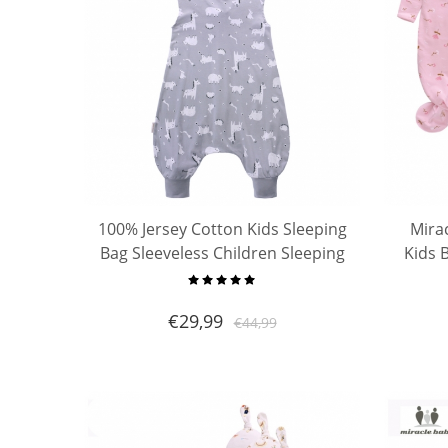
100% Jersey Cotton Kids Sleeping
Mira
Bag Sleeveless Children Sleeping
Kids 
Sack with Zipper Newborn
Sl
Wearable Knitted Baby Sleeping
Ne
€
29,99
€
44,99
Bag