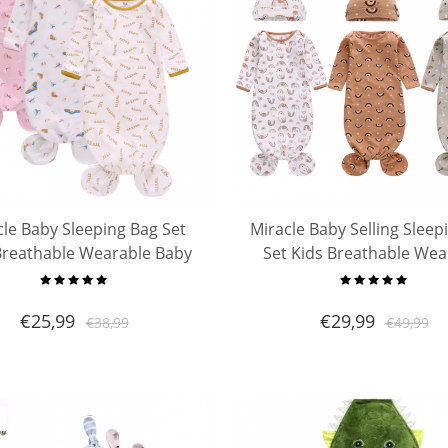
cle Baby Sleeping Bag Set
Miracle Baby Selling Sleep
Breathable Wearable Baby
Set Kids Breathable Wea
eep Bag 3 Pack Fishtail
Baby Sleep Bag 3 Pack Fi
wborn Baby Sleep Sack
Newborn Baby Sleep S
€
25,99
€
29,99
€
38,99
€
49,99