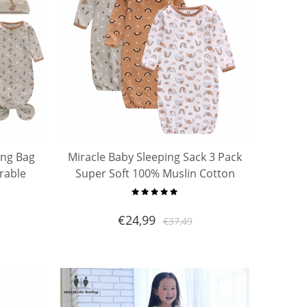
ing Bag
Miracle Baby Sleeping Sack 3 Pack
rable
Super Soft 100% Muslin Cotton
shtail
Newborns Sleeping Sacks Kids
ack
Swaddle Baby Sleeping Bag
€
24,99
€
37,49