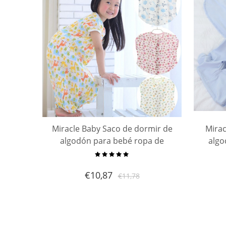
Miracle Baby Saco de dormir de
Mirac
algodón para bebé ropa de
algo
dormir 2 capas saco de dormir
Weara
de verano para niños de 0 a 5
€
10,87
€
11,78
años