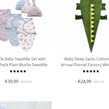
le Baby Swaddle Set with
Baby Sleep Sacks Cotto
 Pack Plain Muslin Swaddle
Arrival Flannel Factory Wh
Wrap Set
Baby Sleep Sack Shark 
Quality Baby Infant Sleep
€
39,99
€
24,99
€
59,99
€
49,98