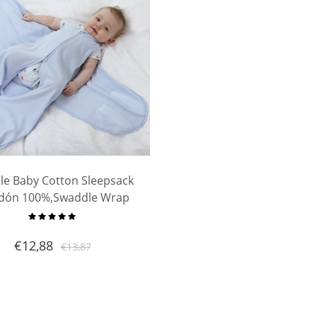
le Baby Cotton Sleepsack
dón 100%,Swaddle Wrap
ble Manta Saco de dormir
para niño
€
12,88
€
13,87