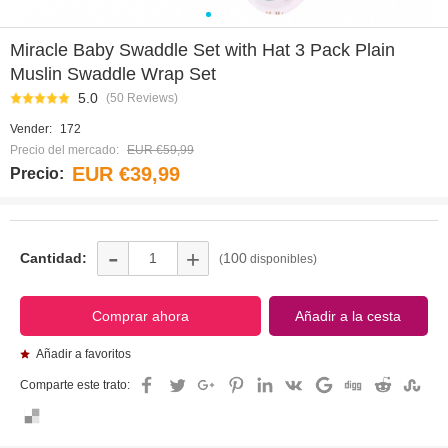
0
1
2
3
4
Miracle Baby Swaddle Set with Hat 3 Pack Plain
Muslin Swaddle Wrap Set
5.0
(50 Reviews)
Vender:
172
Precio del mercado:
EUR €59,99
EUR €39,99
Precio:
-
+
Cantidad:
100
(
disponibles)
Añadir a favoritos
Comparte este trato: