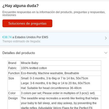
¿Hay alguna duda?
Encuentre respuestas en la información del producto, preguntas y respuestas,
revisiones
Soluciones de preguntas
€38.74
a
Estados Unidos Por EMS
Tiempo estimado de llegada:
Detalles del producto
Brand
Miracle Baby
Fabric
100% knitted cotton
Function
Eco-friendly, Machine washable, Breathable
Size
Small: 0-3 months, 3 to 6kg or 7 to 14 lbs, 50x75cm
Large: 3-6 months, 6 to 9kg or 14 to 20 lbs, 60x75cm
Hat: Suitable for head circumference 36-48cm
Color
3 colors per set; Please order in multiples of 3 pcs(1 set).
Design
The swaddle wrap recreates a womb like feeling that helps
your baby to fall sleep, and stay asleep, by preventing the
startle reflex. Adjustable Velcro Flaps for the Perfect Fit.