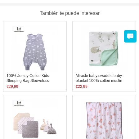
También te puede interesar
100% Jersey Cotton Kids
Miracle baby swaddle baby
Sleeping Bag Sleeveless
blanket 100% cotton muslin
Children Sleeping Sack with
swaddle blankets double layer
€
29,99
€
22,99
Zipper Newborn Wearable
muslin swaddle blanket
Knitted Baby Sleeping Bag