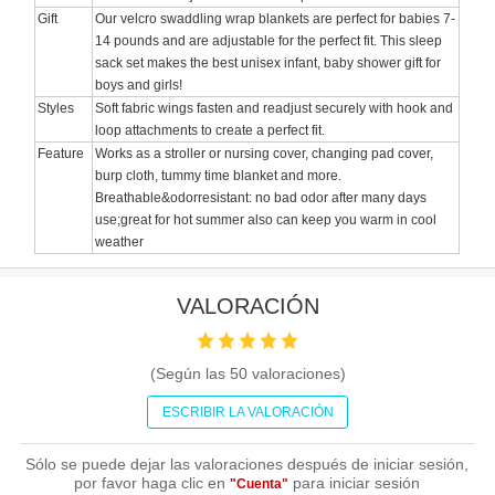
Gift
Our velcro swaddling wrap blankets are perfect for babies 7-
14 pounds and are adjustable for the perfect fit. This sleep
sack set makes the best unisex infant, baby shower gift for
boys and girls!
Styles
Soft fabric wings fasten and readjust securely with hook and
loop attachments to create a perfect fit.
Feature
Works as a stroller or nursing cover, changing pad cover,
burp cloth, tummy time blanket and more.
Breathable&odorresistant: no bad odor after many days
use;great for hot summer also can keep you warm in cool
weather
VALORACIÓN
(Según las
50
valoraciones)
ESCRIBIR LA VALORACIÓN
Sólo se puede dejar las valoraciones después de iniciar sesión,
por favor haga clic en
para iniciar sesión
"Cuenta"