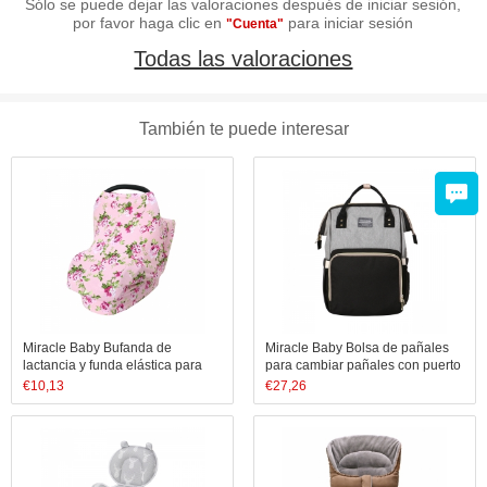
Sólo se puede dejar las valoraciones después de iniciar sesión,
por favor haga clic en
para iniciar sesión
"Cuenta"
Todas las valoraciones
También te puede interesar
Miracle Baby Bufanda de
Miracle Baby Bolsa de pañales
lactancia y funda elástica para
para cambiar pañales con puerto
portabebés, Funda de algodón
USB, bolsillos con aislamiento,
€
10,13
€
27,26
multiuso para cochecito | Carro
bolsas grandes para pañales,
de compras | Silla de bebé | Cest
mochila multifuncional, moc