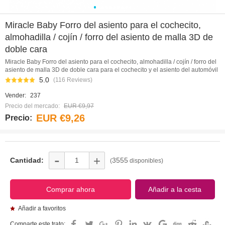
0
1
2
3
4
5
6
7
8
9
Miracle Baby Forro del asiento para el cochecito,
almohadilla / cojín / forro del asiento de malla 3D de
doble cara
Miracle Baby Forro del asiento para el cochecito, almohadilla / cojín / forro del
asiento de malla 3D de doble cara para el cochecito y el asiento del automóvil
5.0
(116 Reviews)
Vender:
237
Precio del mercado:
EUR €9,97
EUR €9,26
Precio:
-
+
Cantidad:
3555
(
disponibles)
Añadir a favoritos
Comparte este trato: